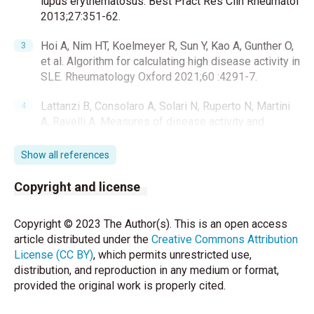
lupus erythematosus. Best Pract Res Clin Rheumatol
2013;27:351-62.
Hoi A, Nim HT, Koelmeyer R, Sun Y, Kao A, Gunther O,
et al. Algorithm for calculating high disease activity in
SLE. Rheumatology Oxford 2021;60 :4291-7.
Lattanzi B, Consolaro A, Solari N, Ruperto N, Martini
A, Ravelli A. Measures of disease activity and
damage in pediatric systemic lupus erythematosus.
Arthritis Care Res 2011;63: 112-7.
Show all references
Jesus D, Rodrigues M, Matos A, Henriques C,
Copyright and license
Pereira da Silva JA, Inês LS. Performance of
SLEDAI-2K to detect a clinically meaningful change
Copyright © 2023 The Author(s). This is an open access
in SLE disease activity: a 36-month prospective
article distributed under the
Creative Commons Attribution
cohort study of 334 patients. Lupus 2019;28:607-12.
License (CC BY)
, which permits unrestricted use,
distribution, and reproduction in any medium or format,
Gladman DD, Ibanez D, Urowitz MB. Systemic lupus
provided the original work is properly cited.
erythematosus disease activity index 2000. J
Rheumatol 2002;29:288-91.