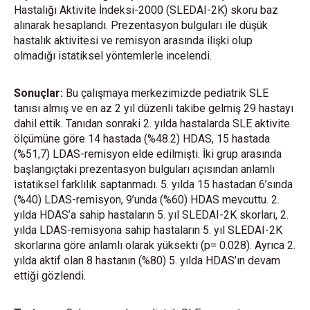
Hastalığı Aktivite İndeksi-2000 (SLEDAI-2K) skoru baz
alınarak hesaplandı. Prezentasyon bulguları ile düşük
hastalık aktivitesi ve remisyon arasında ilişki olup
olmadığı istatiksel yöntemlerle incelendi.
Sonuçlar:
Bu çalışmaya merkezimizde pediatrik SLE
tanısı almış ve en az 2 yıl düzenli takibe gelmiş 29 hastayı
dahil ettik. Tanıdan sonraki 2. yılda hastalarda SLE aktivite
ölçümüne göre 14 hastada (%48.2) HDAS, 15 hastada
(%51,7) LDAS-remisyon elde edilmişti. İki grup arasında
başlangıçtaki prezentasyon bulguları açısından anlamlı
istatiksel farklılık saptanmadı. 5. yılda 15 hastadan 6’sında
(%40) LDAS-remisyon, 9’unda (%60) HDAS mevcuttu. 2.
yılda HDAS’a sahip hastaların 5. yıl SLEDAI-2K skorları, 2.
yılda LDAS-remisyona sahip hastaların 5. yıl SLEDAI-2K
skorlarına göre anlamlı olarak yüksekti (p= 0.028). Ayrıca 2.
yılda aktif olan 8 hastanın (%80) 5. yılda HDAS’ın devam
ettiği gözlendi.