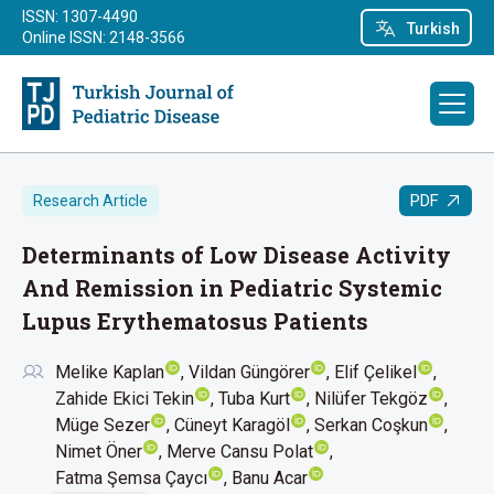
ISSN: 1307-4490
Turkish
Online ISSN: 2148-3566
PDF
Research Article
Determinants of Low Disease Activity
And Remission in Pediatric Systemic
Lupus Erythematosus Patients
Melike Kaplan
Vildan Güngörer
Elif Çelikel
Zahide Ekici Tekin
Tuba Kurt
Nilüfer Tekgöz
Müge Sezer
Cüneyt Karagöl
Serkan Coşkun
Nimet Öner
Merve Cansu Polat
Fatma Şemsa Çaycı
Banu Acar