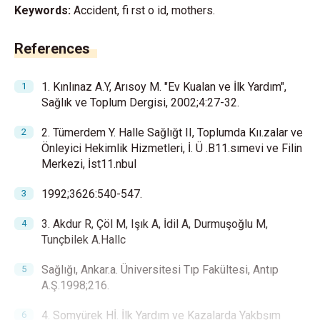
Keywords:
Accident, fi rst o id, mothers.
References
1. Kınlınaz A.Y, Arısoy M. "Ev Kualan ve İlk Yardım",
Sağlık ve Toplum Dergisi, 2002;4:27-32.
2. Tümerdem Y. Halle Sağlığt II, Toplumda Kıı.zalar ve
Önleyici Hekimlik Hizmetleri, İ. Ü .B11.sımevi ve Filin
Merkezi, İst11.nbul
1992;3626:540-547.
3. Akdur R, Çöl M, Işık A, İdil A, Durmuşoğlu M,
Tunçbilek A.Hallc
Sağlığı, Ankar.a. Üniversitesi Tıp Fakültesi, Antıp
A.Ş.1998;216.
4. Somyürek Hİ. İlk Yardım ve Kazalarda Yakbşım