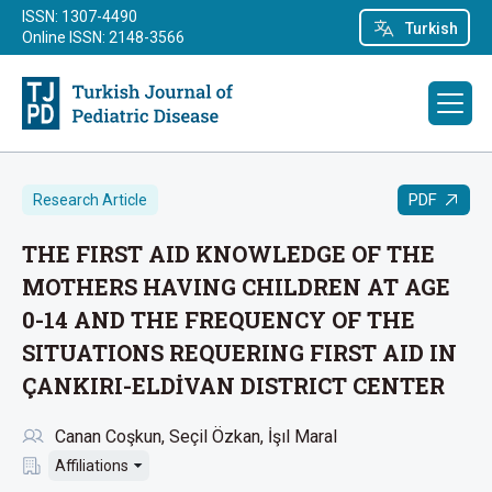
ISSN: 1307-4490
Turkish
Online ISSN: 2148-3566
PDF
Research Article
THE FIRST AID KNOWLEDGE OF THE
MOTHERS HAVING CHILDREN AT AGE
0-14 AND THE FREQUENCY OF THE
SITUATIONS REQUERING FIRST AID IN
ÇANKIRI-ELDİVAN DISTRICT CENTER
Canan Coşkun
Seçil Özkan
İşıl Maral
Affiliations