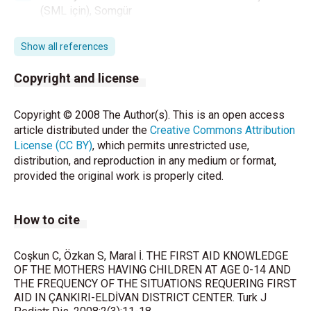
(SML için), Somgür
Yayıncılık Aıı1ı:aı:a 1999;26.
Show all references
5. Nam B.0-6 Yaş Çocuğu Olan Annelere Verilen Ev
Copyright and license
Kazalarında İlk
Yardım Eğitimi Modellerinin Araştınlınası, Doktom
Copyright © 2008 The Author(s). This is an open access
Tezi, Gazi Üniver sitesi, Fen Bilimleri
article distributed under the
Creative Commons Attribution
Enstitüsü,Aıılı:aı:a 1997.
License (CC BY)
, which permits unrestricted use,
distribution, and reproduction in any medium or format,
6. Sii%en B, İnan H . "İlk Yardım", Birol Basın Yayın
provided the original work is properly cited.
Dağıtım ve Ticaret
Ltcl.Şti, 2.Baskı, İsıanbul,Ağustos 2003.
How to cite
7. Ağralı S. Ankar.a.-Kalecik Lisesi Öğt.'cncilcriııi.n İlk
Coşkun C, Özkan S, Maral İ. THE FIRST AID KNOWLEDGE
Yardım Bilgi Düzeyi ve Uygulanan İlk Yardım
OF THE MOTHERS HAVING CHILDREN AT AGE 0-14 AND
Eğitiminin Bilgi Düzeyine Etkisi, Yüksek Lisans Tezi,
THE FREQUENCY OF THE SITUATIONS REQUERING FIRST
Gazi Üniversitesi, Sağlık Bilimleri Enstitüııü,Kıızalann
AID IN ÇANKIRI-ELDİVAN DISTRICT CENTER. Turk J
Epidcıniyolojisi ve Dcmognı.fisi Anabilim D2lı,